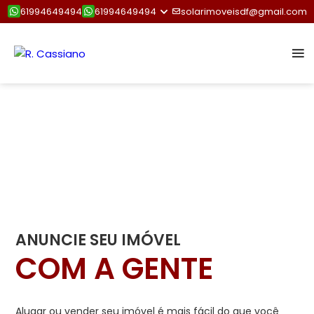
61994649494
61994649494
solarimoveisdf@gmail.com
ANUNCIE SEU IMÓVEL
COM A GENTE
Alugar ou vender seu imóvel é mais fácil do que você