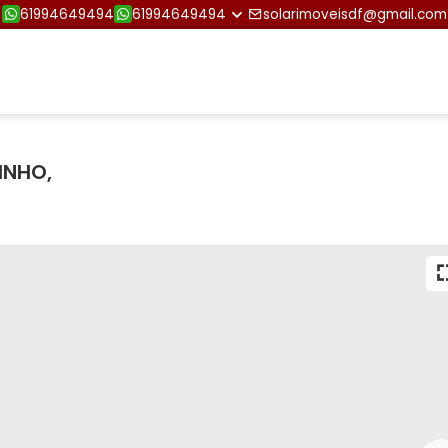
61994649494
61994649494
solarimoveisdf@gmail.com
INHO,