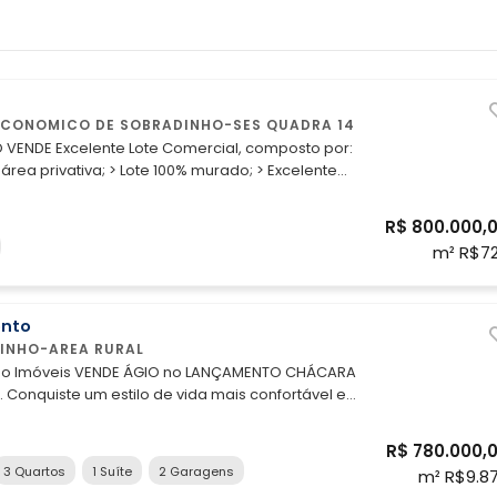
ECONOMICO DE SOBRADINHO-SES QUADRA 14
 VENDE Excelente Lote Comercial, composto por:
vativa; > Lote 100% murado; > Excelente
( Proximo a BR - 020 - Atacadão Dia a Dia ); >
rreno Ideal para
R$ 800.000,
Galpões Logisticos, Centros de Distribuições.
m² R$7
Estudamos formas de pagamento. Agenda já sua visita!!!
nto
INHO-AREA RURAL
ano Imóveis VENDE ÁGIO no LANÇAMENTO CHÁCARA
 Conquiste um estilo de vida mais confortável e
Sobradinho, DF. Este apartamento de 79m²
tranquilidade de uma área residencial ao mesmo
R$ 780.000,
e conta com infraestrutura completa de lazer e
3 Quartos
1 Suíte
2 Garagens
m² R$9.8
a para toda a família. Com vista livre e posição