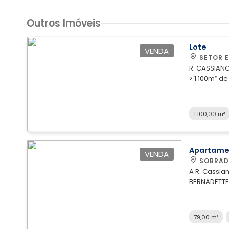
Outros Imóveis
Lote
VENDA
SETOR 
R. CASSIANO
> 1.100m² de área pri
Localização 
Documentação: Cessão de Direitos; > Te
Depositos, 
1.100,00 m²
Apartame
VENDA
SOBRAD
A R. Cassi
BERNADETTE.
prático em 
oferece a 
tempo em qu
79,00 m²
conveniênci