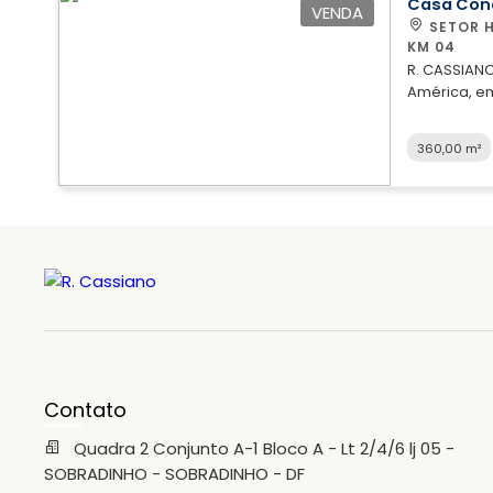
de nossos 
Casa Con
VENDA
excelente 
SETOR HABITACIONAL CONTAGEM-RODOVIA DF 0425
cidades e c
KM 04
R. CASSIAN
América, em S
terreno; > 3
pavimento )
360,00 m²
iluminação 
Jantar ( am
central; > 
em Led; > 4 
banheiros c
Cozinha, 1
CockTop e f
Salão intern
Kit Seguranç
em porcela
Contato
Quadra 2 Conjunto A-1 Bloco A - Lt 2/4/6 lj 05 -
SOBRADINHO - SOBRADINHO - DF