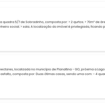
 de Sobradinho, composta por: > 2 qurtos; > 70m² de área
o imóvel é privilegiada, ficando próximo
de. Fica a alguns minutos de transporte coletivo, restaurantes, pa
 escolas, farmácias 0.38928500
hectares, localizada no município de Planaltina - GO, próxima a Lag
imas casas, sendo uma com: - 4 quartos; -
a
; - Chiqueiro; - Galinheiro; - Baia para cavalo; - Toda cercada; -
um de nossos consultores e venha se surpreender com este imóvel! 0.39747800