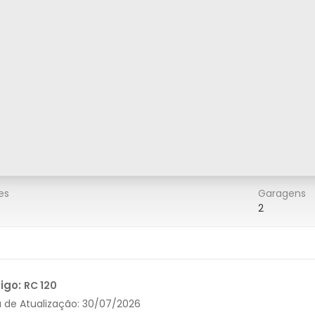
es
Garagens
2
igo:
RC 120
 de Atualização:
30/07/2026