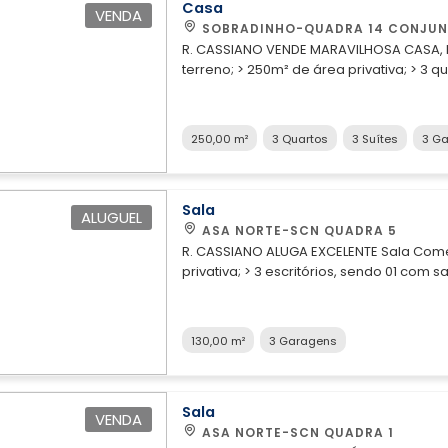
Casa
VENDA
SOBRADINHO-QUADRA 14 CONJUN
R. CASSIANO VENDE MARAVILHOSA CASA, MODE
terreno; > 250m² de área privativa; > 3 q
ILHA " com armários planejados, > Todas
direito duplo; > Despensa; > Lavanderia;
de iluminação; > Portão eletrônico com interfone; Documentação toda OK! Aceita Financia
250,00 m²
3 Quartos
3 Suítes
3 G
busca morar em uma casa moderna, bem l
das altas taxas de condomínios dos condominios r
com um de nossos consultores e se sur
Sala
ALUGUEL
ASA NORTE-SCN QUADRA 5
R. CASSIANO ALUGA EXCELENTE Sala Comercial lo
privativa; > 3 escritórios, sendo 01 com 
Copa; > Banheiro Social; > Piso paviflex;
Agende já uma visita com um de nossos 
130,00 m²
3 Garagens
Sala
VENDA
ASA NORTE-SCN QUADRA 1