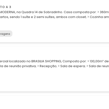
TO A 3
RNA, na Quadra 14 de Sobradinho. Casa composta por: > 360m² de
uartos, sendo 1 suíte e 2 semi suítes, ambos com closet; > Cozinha amp
 as bancadas da casa são em granito claro ( Marfim ); > Sala ampl
 > Garagem para 3 carros; > Toda casa ( área interna e externa ) com
mento e FGTS Se você
aragens
ocalizada, ao lado dos principais serviços da cidade e o melhor...
esidenciais. Você encontrou o lugar ideal. Agende já uma visita
preenda com esse maravilhoso imóvel.
calizado no BRASILIA SHOPPING, Composto por: > 130,00m² de área
sala de reunião privativa; > Recepção; > Sala de espera; > Sala de reun
 > Vista Livre para o Estádio Mané Garrincha; > 3 vagas de garagem pri
consultores e venha estabelecer seu negócio no coração da Capita