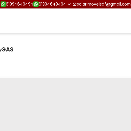
61994649494
61994649494
solarimoveisdf@gmail.com
VAGAS