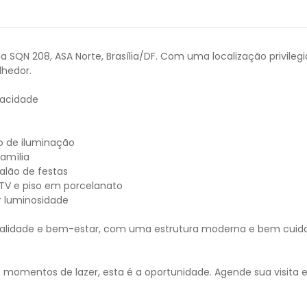
QN 208, ASA Norte, Brasília/DF. Com uma localização privilegiad
lhedor.
vacidade
o de iluminação
amília
alão de festas
 TV e piso em porcelanato
r luminosidade
dade e bem-estar, com uma estrutura moderna e bem cuidado. A
e momentos de lazer, esta é a oportunidade. Agende sua visita