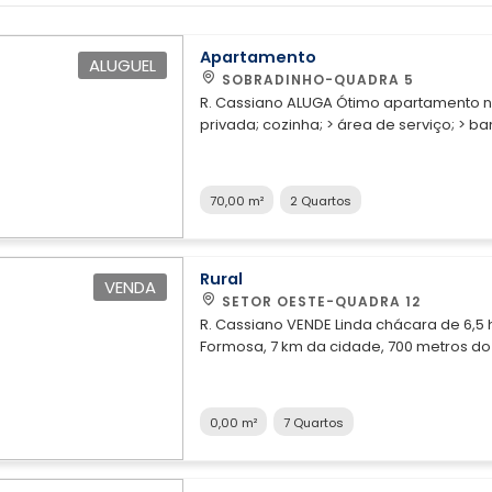
Apartamento
ALUGUEL
SOBRADINHO-QUADRA 5
R. Cassiano ALUGA Ótimo apartamento na quadra 5/7
privada; cozinha; > área de serviço; > banheiro social; > sala; A localização d
aos comércios mais movimentados da cida
centros clínicos,
70,00 m²
2 Quartos
Rural
VENDA
SETOR OESTE-QUADRA 12
R. Cassiano VENDE Linda chácara de 6,5 
Formosa, 7 km da cidade, 700 metros do asfalto, composta por: Duas ót
Sala; - Cozinha; - 2 banheiros; - Forrada; - Varanda. Casa auxiliar: - 3 quartos; - Sala; - Cozinha; - Banheiro; - Área n
frente. Outras informações: - Mais de 100 pés de árvores frutíferas; - Agua de nascente e cisterna; - Terra plana; -
Toda formada com braquiária, 3 divisões de pasto
0,00 m²
7 Quartos
Documentação ok (escriturada). Escuta proposta, aceita carro em parte do pagamento. Agende já uma visita com