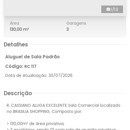
1/13
Área
Garagens
130,00 m²
3
Detalhes
Aluguel de Sala Padrão
Código:
RC 117
Data de Atualização:
30/07/2026
Descrição
R. CASSIANO ALUGA EXCELENTE Sala Comercial localizado
no BRASILIA SHOPPING, Composto por:
> 130,00m² de área privativa;
> 3 escritórios, sendo 01 com sala de reunião privativa;