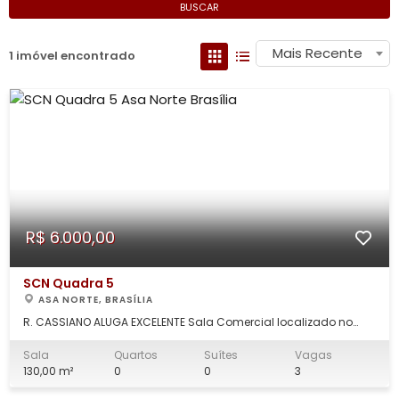
BUSCAR
Mais Recente
1 imóvel encontrado
R$ 6.000,00
SCN Quadra 5
ASA NORTE, BRASÍLIA
R. CASSIANO ALUGA EXCELENTE Sala Comercial localizado no
BRASILIA SHOPPING, Composto por: > 130,00m² de área privativa; >
3 escritórios, sendo 01 com sala de reunião privativa; >
Sala
Quartos
Suítes
Vagas
Recepção; > Sala de espera; > Sala de reunião; > Copa; >
130,00 m²
0
0
3
Banheiro Social; > Piso