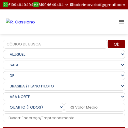
61994649494
61994649494
solarimoveisdf@gmail.com
Ok